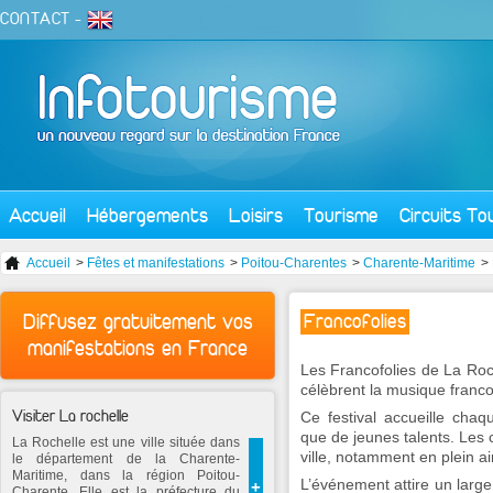
CONTACT
-
Accueil
Hébergements
Loisirs
Tourisme
Circuits To
Accueil
>
Fêtes et manifestations
>
Poitou-Charentes
>
Charente-Maritime
> 
Diffusez gratuitement vos
Francofolies
manifestations en France
Les Francofolies de La Roc
célèbrent la musique franc
Visiter La rochelle
Ce festival accueille cha
que de jeunes talents. Les c
La Rochelle est une ville située dans
ville, notamment en plein air
le département de la Charente-
Maritime, dans la région Poitou-
L’événement attire un large
+
Charente. Elle est la préfecture du