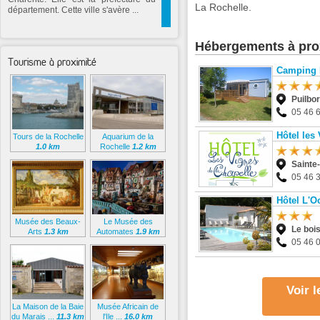
La Rochelle.
département. Cette ville s'avère ...
Hébergements à pro
Tourisme à proximité
Camping 
Puilbo
05 46 
Hôtel les
Tours de la Rochelle
Aquarium de la
1.0 km
Rochelle
1.2 km
Sainte
05 46 
Hôtel L'O
Musée des Beaux-
Le Musée des
Le boi
Arts
1.3 km
Automates
1.9 km
05 46 
Voir 
La Maison de la Baie
Musée Africain de
du Marais ...
11.3 km
l'Ile ...
16.0 km