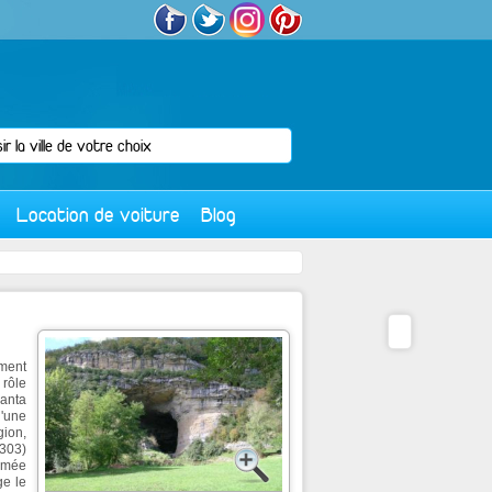
Location de voiture
Blog
ement
 rôle
lanta
l'une
gion,
1303)
armée
ge le