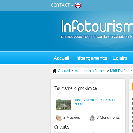
CONTACT
-
Accueil
Hébergements
Loisirs
Accueil
>
Monuments France
>
Midi-Pyrénée
Tourisme à proximité
Visitez la ville de Le mas-
d'azil
2 Musées
3 Monuments
Circuits