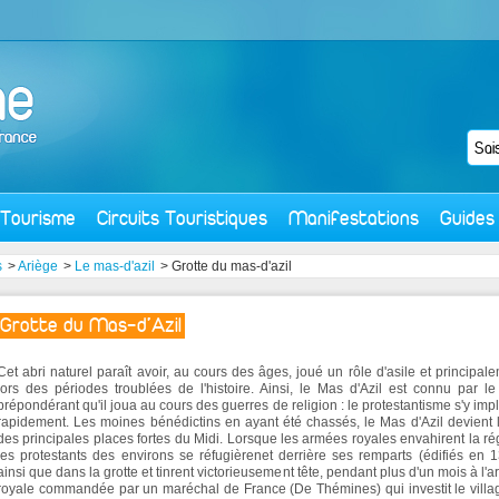
Tourisme
Circuits Touristiques
Manifestations
Guides
s
>
Ariège
>
Le mas-d'azil
> Grotte du mas-d'azil
Grotte du Mas-d'Azil
Cet abri naturel paraît avoir, au cours des âges, joué un rôle d'asile et principal
lors des périodes troublées de l'histoire. Ainsi, le Mas d'Azil est connu par le
prépondérant qu'il joua au cours des guerres de religion : le protestantisme s'y imp
rapidement. Les moines bénédictins en ayant été chassés, le Mas d'Azil devient 
des principales places fortes du Midi. Lorsque les armées royales envahirent la ré
les protestants des environs se réfugièrenet derrière ses remparts (édifiés en 
ainsi que dans la grotte et tinrent victorieusement tête, pendant plus d'un mois à l'
royale commandée par un maréchal de France (De Thémines) qui investit le villa