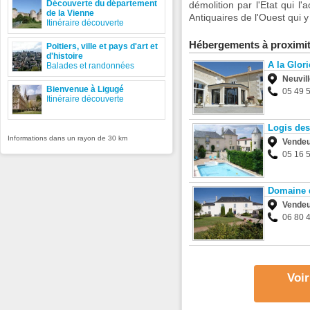
Découverte du département
démolition par l'Etat qui l
de la Vienne
Antiquaires de l'Ouest qui y
Itinéraire découverte
Hébergements à proximi
Poitiers, ville et pays d'art et
d'histoire
A la Glori
Balades et randonnées
Neuvil
Bienvenue à Ligugé
05 49 
Itinéraire découverte
Logis des
Informations dans un rayon de 30 km
Vendeu
05 16 
Domaine d
Vendeu
06 80 
Voir