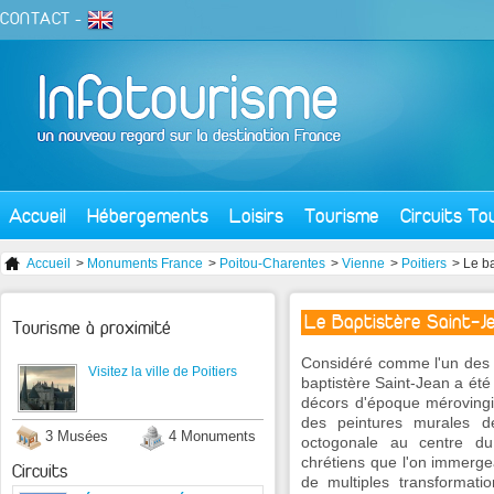
CONTACT
-
Accueil
Hébergements
Loisirs
Tourisme
Circuits To
Accueil
>
Monuments France
>
Poitou-Charentes
>
Vienne
>
Poitiers
> Le ba
Le Baptistère Saint-J
Tourisme à proximité
Considéré comme l'un des p
Visitez la ville de Poitiers
baptistère Saint-Jean a été é
décors d'époque mérovingi
des peintures murales d
3 Musées
4 Monuments
octogonale au centre du 
chrétiens que l'on immergea
Circuits
de multiples transformati