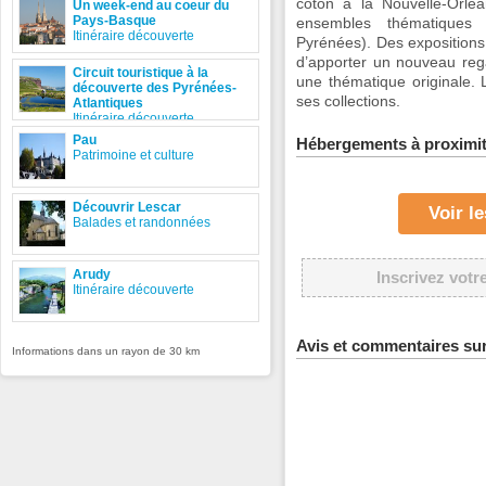
coton à la Nouvelle-Orlé
Un week-end au coeur du
Pays-Basque
ensembles thématiques 
Itinéraire découverte
Pyrénées). Des expositions
d’apporter un nouveau rega
Circuit touristique à la
une thématique originale.
découverte des Pyrénées-
ses collections.
Atlantiques
Itinéraire découverte
Pau
Hébergements à proximi
Patrimoine et culture
Découvrir Lescar
Voir l
Balades et randonnées
Arudy
Inscrivez votr
Itinéraire découverte
Avis et commentaires su
Informations dans un rayon de 30 km