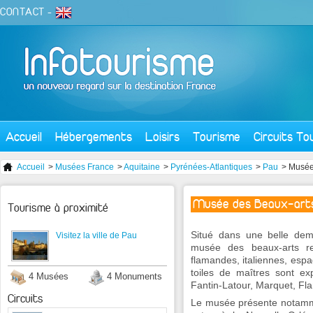
CONTACT
-
Accueil
Hébergements
Loisirs
Tourisme
Circuits To
Accueil
>
Musées France
>
Aquitaine
>
Pyrénées-Atlantiques
>
Pau
> Musée
Musée des Beaux-art
Tourisme à proximité
Situé dans une belle dem
Visitez la ville de Pau
musée des beaux-arts r
flamandes, italiennes, esp
toiles de maîtres sont e
4 Musées
4 Monuments
Fantin-Latour, Marquet, Flan
Circuits
Le musée présente notamme