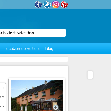
Location de voiture
Blog
 et
x et
ue a