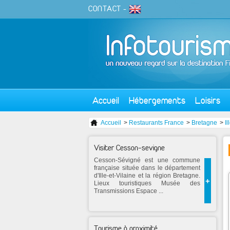
CONTACT
-
Accueil
Hébergements
Loisirs
Accueil
>
Restaurants France
>
Bretagne
>
Il
Visiter Cesson-sevigne
Cesson-Sévigné est une commune
française située dans le département
d'Ille-et-Vilaine et la région Bretagne.
+
Lieux touristiques Musée des
Transmissions Espace ...
Tourisme à proximité