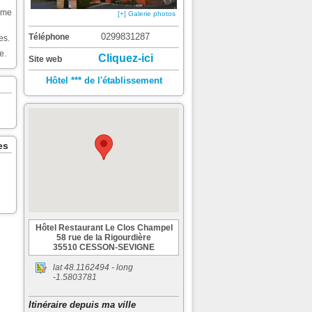
rme
[+] Galerie photos
0299831287
Téléphone
es.
e.
Cliquez-ici
Site web
Hôtel *** de l'établissement
es
Hôtel Restaurant Le Clos Champel
58 rue de la Rigourdière
35510 CESSON-SEVIGNE
lat
48.1162494
- long
-1.5803781
Itinéraire depuis ma ville