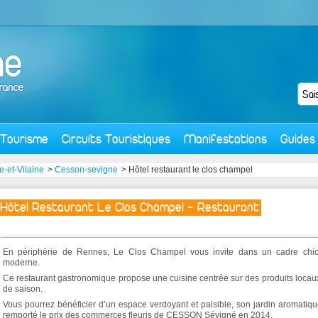
Tourisme
Circuits Touristiques
Manifestations
Guides
le-et-Vilaine
>
Cesson-sevigne
> Hôtel restaurant le clos champel
Hôtel Restaurant Le Clos Champel - Restaurant
En périphérie de Rennes, Le Clos Champel vous invite dans un cadre chic
moderne.
Ce restaurant gastronomique propose une cuisine centrée sur des produits locau
de saison.
Vous pourrez bénéficier d’un espace verdoyant et paisible, son jardin aromatiq
remporté le prix des commerces fleuris de CESSON Sévigné en 2014.