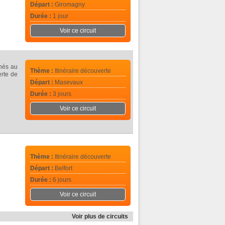
Départ :
Giromagny
Durée :
1 jour
Voir ce circuit
inés au
Thème :
Itinéraire découverte
erte de
Départ :
Masevaux
Durée :
3 jours
Voir ce circuit
Thème :
Itinéraire découverte
Départ :
Belfort
Durée :
6 jours
Voir ce circuit
Voir plus de circuits