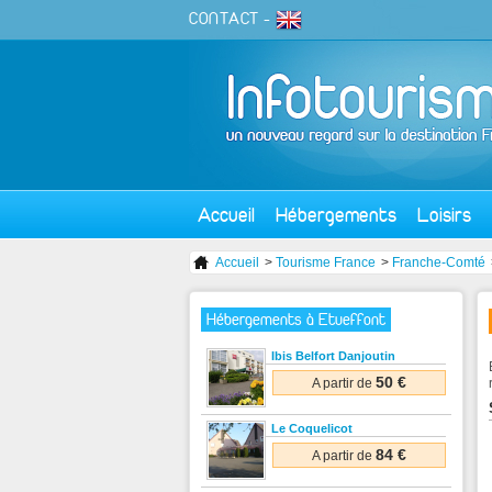
CONTACT
-
Accueil
Hébergements
Loisirs
Accueil
>
Tourisme France
>
Franche-Comté
Hébergements à Etueffont
Ibis Belfort Danjoutin
50 €
A partir de
Le Coquelicot
84 €
A partir de