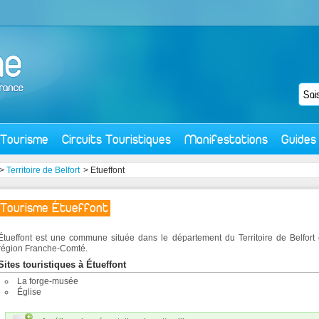
Tourisme
Circuits Touristiques
Manifestations
Guides
>
Territoire de Belfort
> Etueffont
Tourisme Étueffont
Étueffont est une commune située dans le département du Territoire de Belfort 
région Franche-Comté.
Sites touristiques à Étueffont
La forge-musée
Église