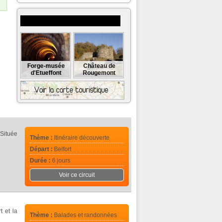
Musées et monuments à visiter
Forge-musée
Château de
d'Etueffont
Rougemont
 Située
Thème :
Itinéraire découverte
Départ :
Belfort
Durée :
6 jours
Voir ce circuit
t et la
Thème :
Balades et randonnées