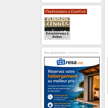
Manifestations à Etueffont
Eurockéennes à
Belfort
Nos partenaires