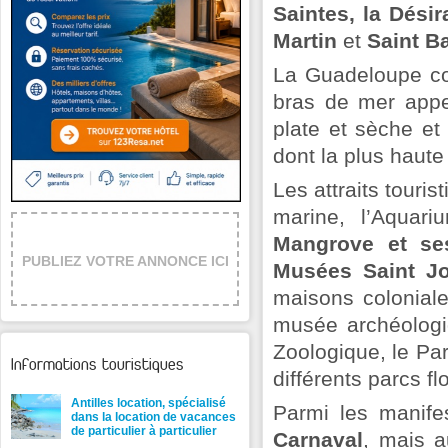
Saintes, la Dési
Martin
et
Saint B
La Guadeloupe co
bras de mer appe
plate et sèche et
dont la plus haute 
Les attraits touri
marine, l’Aquar
Mangrove et ses
PUBLIEZ VOTRE ANNONCE ICI
Musées Saint J
maisons colonial
musée archéologi
Zoologique, le Par
Informations touristiques
différents parcs f
Antilles location, spécialisé
Parmi les manife
dans la location de vacances
de particulier à particulier
Carnaval
, mais a