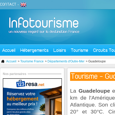
CONTACT
-
Accueil
Hébergements
Loisirs
Tourisme
Circuits To
Accueil
>
Tourisme France
>
Départements d'Outre-Mer
> Guadeloupe
Nos partenaires
Tourisme - Gu
La
Guadeloupe
e
km de l'Amérique
Atlantique. Son cl
20° et 30°C. Ci