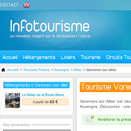
CONTACT
-
Accueil
Hébergements
Loisirs
Tourisme
Circuits To
Accueil
>
Tourisme France
>
Auvergne
>
Allier
> Varennes-sur-allier
Tourisme Varen
Hébergements à Varennes-sur-allier
Le Relais de la Route Bleue
Varennes-sur-Allier est sit
63 €
A partir de
Auvergne. Découvrez : une 
Améliorer la prése
Nos partenaires