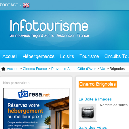
CONTACT
-
Accueil
Hébergements
Loisirs
Tourisme
Circuits To
Accueil
>
Cinema France
>
Provence-Alpes-Côte-d'Azur
>
Var
> Brignoles
Nos partenaires
Cinema Brignoles
La Boite à Images
Nombre de salles :
Salle des Fêtes