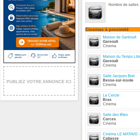
Nombre de salles :
Cinemas à proximité
Maison de Garéoult
Gareoult
Cinema
Maison du Temps Lib
Gareoult
Cinema
Salle Jacques Brel
Besse-sur-issole
PUBLIEZ VOTRE ANNONCE ICI
Cinema
Le Cercle
Bras
Cinema
Salle des fêtes
Carces
Cinema
Cinéma LE MATAVO - 
Cabasse