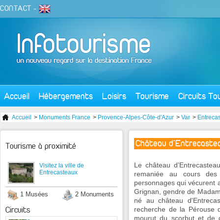
CONTACT
-
Accueil
Hébergements
Loisirs
Tourisme
Circuits To
Accueil
>
Monuments France
>
Provence-Alpes-Côte-d'Azur
>
Var
>
Entreca
Château d'Entrecaste
Tourisme à proximité
Le château d’Entrecasteau
Visitez la ville de
Entrecasteaux
remaniée au cours des 
personnages qui vécurent a
Grignan, gendre de Madame 
1 Musées
2 Monuments
né au château d'Entreca
Circuits
recherche de la Pérouse d
mourut du scorbut et de dy