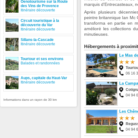
Oenotourisme sur la Route
marquis d'Entrecasteaux, 
des Vins de Provence
Itinéraire découverte
Après plusieurs décennie
peintre britannique Ian Mc
Circuit touristique à la
transforma en partie en mu
découverte du Var
amélioré les collections d
Itinéraire découverte
minutieuses.
Sillans-la-Cascade
Itinéraire découverte
Hébergements à proximi
Le Mas de
Tourtour et ses environs
Balades et randonnées
Tourto
06 16 
Aups, capitale du Haut-Var
Itinéraire découverte
La Campag
Cotign
04 94 
Informations dans un rayon de 30 km
Les Chên
Regus
04 94 