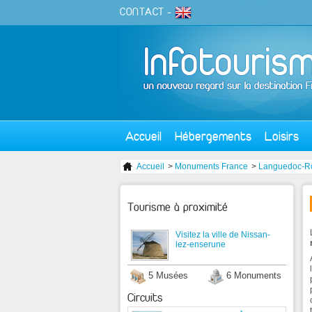
CONTACT
-
Accueil
Hébergements
Loisirs
Accueil
>
Monuments France
>
Languedoc-Ro
Tourisme à proximité
Visitez la ville de Nissan-
lez-enserune
5 Musées
6 Monuments
Circuits