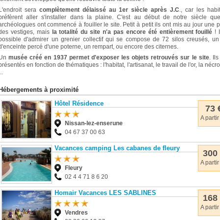
L'endroit sera
complètement délaissé au 1er siècle après J.C
., car les habi
préfèrent aller s'installer dans la plaine. C'est au début de notre siècle qu
archéologues ont commencé à fouiller le site. Petit à petit ils ont mis au jour une p
des vestiges, mais
la totalité du site n'a pas encore été entièrement fouillé
! I
possible d'admirer un grenier collectif qui se compose de 72 silos creusés, u
d'enceinte percé d'une poterne, un rempart, ou encore des citernes.
Un
musée créé en 1937 permet d'exposer les objets retrouvés sur le site
. Il
présentés en fonction de thématiques : l'habitat, l'artisanat, le travail de l'or, la nécr
..
Hébergements à proximité
Hôtel Résidence
73 
A partir
Nissan-lez-enserune
04 67 37 00 63
Vacances camping Les cabanes de fleury
300
A partir
Fleury
02 4 4 71 8 6 20
Homair Vacances LES SABLINES
168
A partir
Vendres