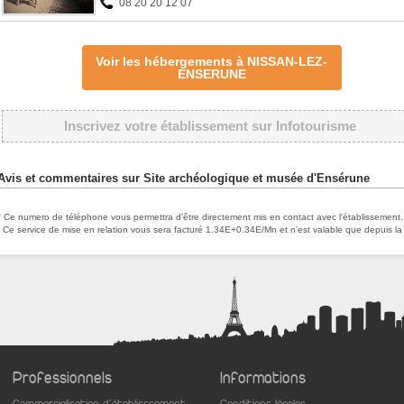
08 20 20 12 07
Voir les hébergements à NISSAN-LEZ-
ENSERUNE
Inscrivez votre établissement sur Infotourisme
Avis et commentaires sur Site archéologique et musée d'Ensérune
* Ce numero de téléphone vous permettra d'être directement mis en contact avec l'établissement.
Ce service de mise en relation vous sera facturé 1.34E+0.34E/Mn et n'est valable que depuis la
Professionnels
Informations