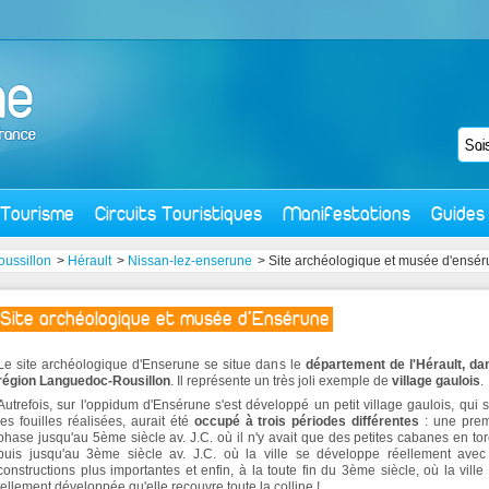
Tourisme
Circuits Touristiques
Manifestations
Guides
ussillon
>
Hérault
>
Nissan-lez-enserune
> Site archéologique et musée d'ensé
Site archéologique et musée d'Ensérune
Le site archéologique d'Enserune se situe dans le
département de l'Hérault, da
région Languedoc-Rousillon
. Il représente un très joli exemple de
village gaulois
.
Autrefois, sur l'oppidum d'Ensérune s'est développé un petit village gaulois, qui 
les fouilles réalisées, aurait été
occupé à trois périodes différentes
: une prem
phase jusqu'au 5ème siècle av. J.C. où il n'y avait que des petites cabanes en tor
puis jusqu'au 3ème siècle av. J.C. où la ville se développe réellement avec
constructions plus importantes et enfin, à la toute fin du 3ème siècle, où la ville 
tellement développée qu'elle recouvre toute la colline !