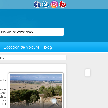
Location de voiture
Blog
rune
ns la
selon
ière
chis,
 des
s'est