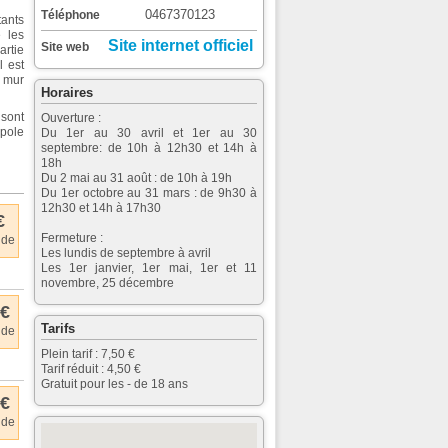
0467370123
Téléphone
tants
e les
Site internet officiel
Site web
artie
l est
n mur
Horaires
s sont
Ouverture :
opole
Du 1er au 30 avril et 1er au 30
septembre: de 10h à 12h30 et 14h à
18h
Du 2 mai au 31 août : de 10h à 19h
Du 1er octobre au 31 mars : de 9h30 à
12h30 et 14h à 17h30
€
Fermeture :
 de
Les lundis de septembre à avril
Les 1er janvier, 1er mai, 1er et 11
novembre, 25 décembre
 €
Tarifs
 de
Plein tarif : 7,50 €
Tarif réduit : 4,50 €
Gratuit pour les - de 18 ans
 €
 de