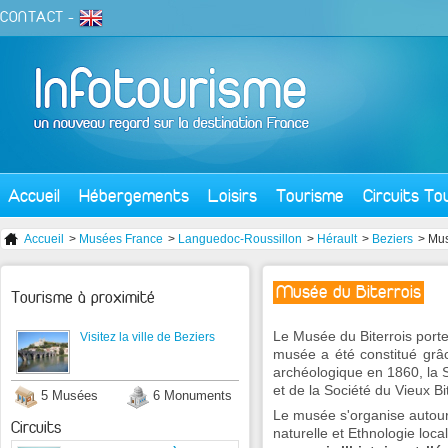
CONTACT
-
Accueil
Hébergements
Loisirs
Tourisme
Circuits To
Accueil
>
Musées France
>
Languedoc-Roussillon
>
Hérault
>
Beziers
> Mus
Musée du Biterrois
Tourisme à proximité
Le Musée du Biterrois port
Visitez la ville de Beziers
musée a été constitué grâ
archéologique en 1860, la 
et de la Société du Vieux Bi
5 Musées
6 Monuments
Le musée s'organise autour 
Circuits
naturelle et Ethnologie loc