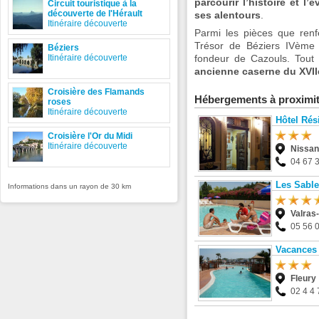
parcourir l’histoire et l
Circuit touristique à la
découverte de l'Hérault
ses alentours
.
Itinéraire découverte
Parmi les pièces que renfe
Trésor de Béziers IVème
Béziers
Itinéraire découverte
fondeur de Cazouls. Tou
ancienne caserne du XVII
Croisière des Flamands
Hébergements à proximi
roses
Itinéraire découverte
Hôtel Rés
Croisière l'Or du Midi
Itinéraire découverte
Nissan
04 67 
Les Sable
Informations dans un rayon de 30 km
Valras
05 56 
Vacances 
Fleury
02 4 4 