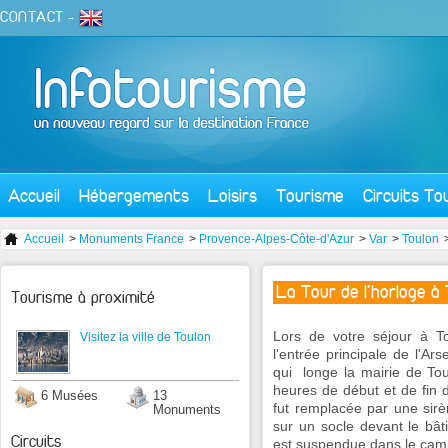
CONTACT
-
Accueil
Hébergements
Loisirs
Tourisme
Circuits To
Accueil
>
Monuments France
>
Provence-Alpes-Côte-d'Azur
>
Var
>
Toulon
La Tour de l'horloge à
Tourisme à proximité
Lors de votre séjour à To
Visitez la ville de Toulon
l'entrée principale de l'A
qui longe la mairie de Toul
heures de début et de fin d
6 Musées
13
fut remplacée par une sir
Monuments
sur un socle devant le bât
Circuits
est suspendue dans le cam