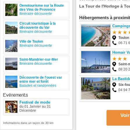
Oenotourisme sur la Route
La Tour de l'Horloge à Tou
des Vins de Provence
Itinéraire découverte
Hébergements à proximi
Circuit touristique à la
Campings
découverte du Var
Itinéraire découverte
Toulon
Ville de Toulon
06 71 
Itinéraire découverte
Homair Va
Saint-Mandrier-sur-Mer
Itinéraire découverte
Saint-
08 20 
Découverte de l'ouest var
La Bastid
entre mer et forêt
Six-fo
Balades et randonnées
04 94 
Evénements
Festival de mode
du 01 Janvier au 31
Décembre
Voir
Informations dans un rayon de 30 km