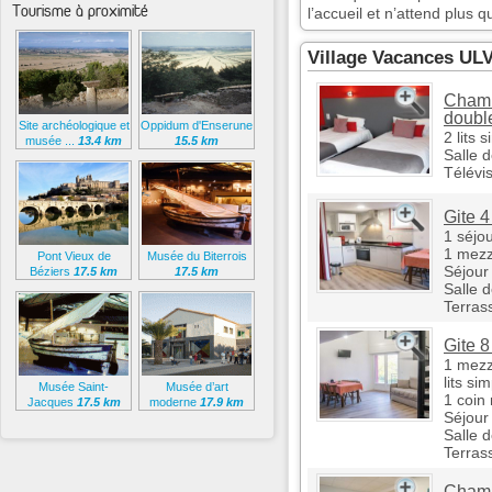
Tourisme à proximité
l’accueil et n’attend plus 
Village Vacances ULV
Chamb
doubl
Site archéologique et
Oppidum d'Enserune
2 lits 
musée ...
13.4 km
15.5 km
Salle 
Télévi
Gite 4
1 séjou
1 mezz
Pont Vieux de
Musée du Biterrois
Séjour
Béziers
17.5 km
17.5 km
Salle 
Terras
Gite 8
1 mezz
lits si
Musée Saint-
Musée d’art
1 coin 
Jacques
17.5 km
moderne
17.9 km
Séjour
Salle 
Terras
Chamb