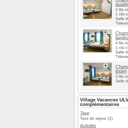
quadr
2 lits 
1 clic-
Salle 
Télévi
Chamb
famili
4 lits 
1 clic-
Salle 
Télévi
Chamb
triple)
3 lits 
Salle 
Village Vacances ULV
complémentaires
Taxe
Taxe de séjour (1)
Activités