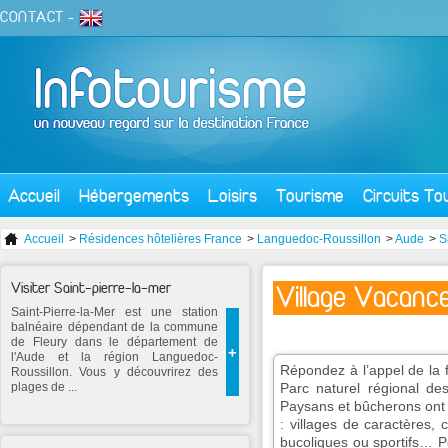
CONTACT
-
Accueil
Hébergements
Loisirs
Tourisme
Circuits To
Accueil
>
Résidences hôtelières France
>
Languedoc-Roussillon
>
Aude
>
S
Visiter Saint-pierre-la-mer
Village Vacanc
Saint-Pierre-la-Mer est une station
balnéaire dépendant de la commune
de Fleury dans le département de
+
l'Aude et la région Languedoc-
Répondez à l’appel de la f
Roussillon. Vous y découvrirez des
plages de ...
Parc naturel régional d
Paysans et bûcherons ont 
: villages de caractères,
bucoliques ou sportifs… Po