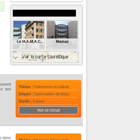
Musées et monuments à visiter
Le M.A.M.A.C.
Mamac
çoivent
Thème :
Patrimoine et culture
ur ses
Départ :
Saint-vallier-de-thiey
Durée :
5 jours
Voir ce circuit
ée dans