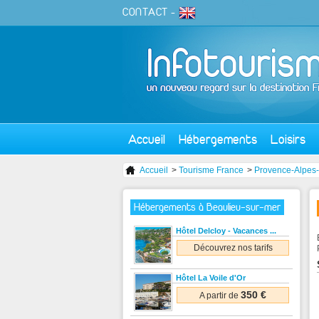
CONTACT
-
Accueil
Hébergements
Loisirs
Accueil
>
Tourisme France
>
Provence-Alpes-
Hébergements à Beaulieu-sur-mer
Hôtel Delcloy - Vacances ...
Découvrez nos tarifs
Hôtel La Voile d'Or
350 €
A partir de