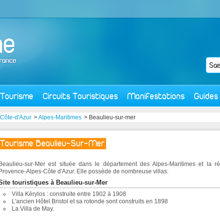
Tourisme
Circuits Touristiques
Manifestations
Guides
Côte-d'Azur
>
Alpes-Maritimes
> Beaulieu-sur-mer
Tourisme Beaulieu-Sur-Mer
Beaulieu-sur-Mer est située dans le département des Alpes-Maritimes et la r
Provence-Alpes-Côte d'Azur. Elle possède de nombreuse villas:
Site touristiques à Beaulieu-sur-Mer
Villa Kérylos : construite entre 1902 à 1908
L'ancien Hôtel Bristol et sa rotonde sont construits en 1898
La Villa de May.