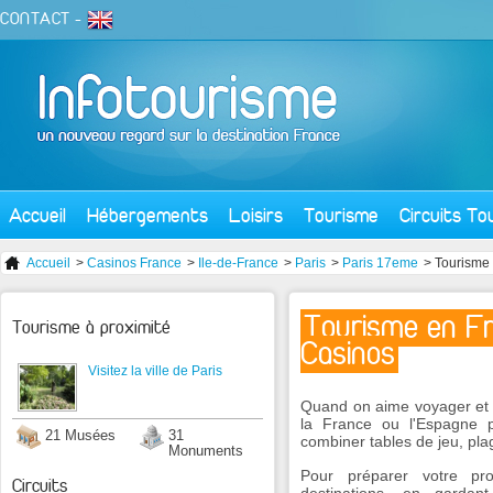
CONTACT
-
Accueil
Hébergements
Loisirs
Tourisme
Circuits To
Accueil
>
Casinos France
>
Ile-de-France
>
Paris
>
Paris 17eme
> Tourisme 
Tourisme en Fr
Tourisme à proximité
Casinos
Visitez la ville de Paris
Quand on aime voyager et jou
la France ou l'Espagne 
21 Musées
31
combiner tables de jeu, pla
Monuments
Pour préparer votre pr
Circuits