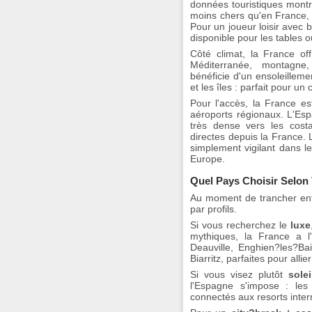
données touristiques mon
moins chers qu'en France, 
Pour un joueur loisir avec b
disponible pour les tables 
Côté climat, la France of
Méditerranée, montagne
bénéficie d'un ensoleilleme
et les îles : parfait pour u
Pour l'accès, la France e
aéroports régionaux. L'Esp
très dense vers les cost
directes depuis la France.
simplement vigilant dans l
Europe.
Quel Pays Choisir Selon 
Au moment de trancher ent
par profils.
Si vous recherchez le
luxe
mythiques, la France a 
Deauville, Enghien?les?B
Biarritz, parfaites pour alli
Si vous visez plutôt
sole
l'Espagne s'impose : les 
connectés aux resorts intern