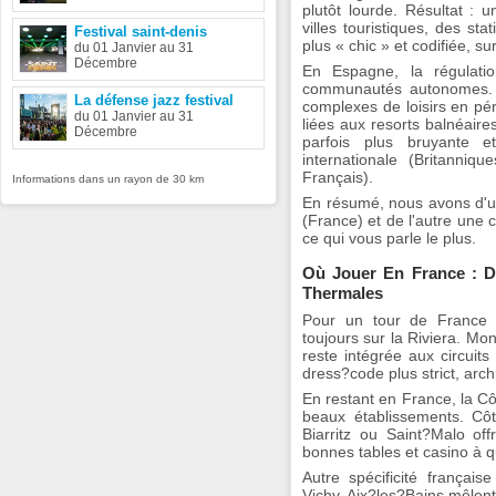
plutôt lourde. Résultat :
villes touristiques, des s
Festival saint-denis
plus « chic » et codifiée, s
du 01 Janvier au 31
Décembre
En Espagne, la régulati
communautés autonomes. 
La défense jazz festival
complexes de loisirs en pér
du 01 Janvier au 31
liées aux resorts balnéair
Décembre
parfois plus bruyante e
internationale (Britanni
Français).
Informations dans un rayon de 30 km
En résumé, nous avons d'un
(France) et de l'autre une c
ce qui vous parle le plus.
Où Jouer En France : D
Thermales
Pour un tour de France 
toujours sur la Riviera. Mo
reste intégrée aux circuits
dress?code plus strict, ar
En restant en France, la C
beaux établissements. Côt
Biarritz ou Saint?Malo of
bonnes tables et casino à q
Autre spécificité français
Vichy, Aix?les?Bains mêlent 