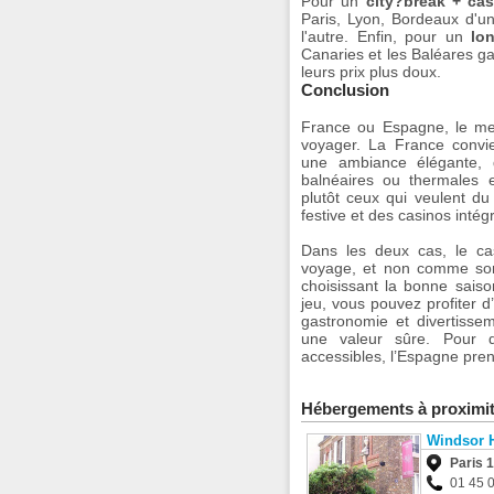
Pour un
city?break + ca
Paris, Lyon, Bordeaux d'un
l'autre. Enfin, pour un
lo
Canaries et les Baléares ga
leurs prix plus doux.
Conclusion
France ou Espagne, le mei
voyager. La France convi
une ambiance élégante, d
balnéaires ou thermales e
plutôt ceux qui veulent du
festive et des casinos intég
Dans les deux cas, le c
voyage, et non comme son 
choisissant la bonne sais
jeu, vous pouvez profiter d
gastronomie et divertisse
une valeur sûre. Pour d
accessibles, l’Espagne pre
Hébergements à proximi
Windsor 
Paris 
01 45 