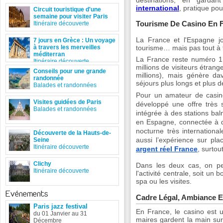
destinations, en gardan
international
, pratique pour
Circuit touristique d'une
semaine pour visiter Paris
Tourisme De Casino En 
Itinéraire découverte
La France et l'Espagne j
7 jours en Grèce : Un voyage
à travers les merveilles
tourisme… mais pas tout à 
méditerran
La France reste numéro 1 
Itinéraire découverte
millions de visiteurs étrang
Conseils pour une grande
millions), mais génère da
randonnée
séjours plus longs et plus 
Balades et randonnées
Pour un amateur de casin
Visites guidées de Paris
développé une offre très s
Balades et randonnées
intégrée à des stations bal
en Espagne, connectée à d
nocturne très internationa
Découverte de la Hauts-de-
aussi l’expérience sur pla
Seine
Itinéraire découverte
argent réel France
, surtou
Clichy
Dans les deux cas, on peu
Itinéraire découverte
l'activité centrale, soit un
spa ou les visites.
Evénements
Cadre Légal, Ambiance E
Paris jazz festival
En France, le casino est u
du 01 Janvier au 31
maires gardent la main sur l
Décembre