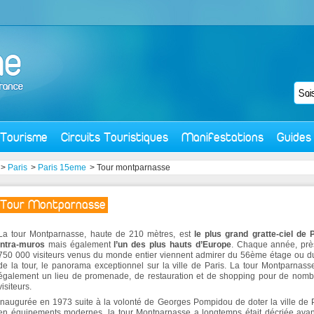
Tourisme
Circuits Touristiques
Manifestations
Guides
>
Paris
>
Paris 15eme
> Tour montparnasse
Tour Montparnasse
La tour Montparnasse, haute de 210 mètres, est
le plus grand gratte-ciel de 
intra-muros
mais également
l’un des plus hauts d’Europe
. Chaque année, prè
750 000 visiteurs venus du monde entier viennent admirer du 56ème étage ou du
de la tour, le panorama exceptionnel sur la ville de Paris. La tour Montparnass
également un lieu de promenade, de restauration et de shopping pour de nomb
visiteurs.
Inaugurée en 1973 suite à la volonté de Georges Pompidou de doter la ville de 
en équipements modernes, la tour Montparnasse a longtemps était décriée ava