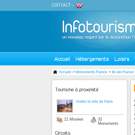
CONTACT
-
Accueil
Hébergements
Loisirs
Accueil
>
Monuments France
>
Ile-de-France
Tourisme à proximité
Visitez la ville de Paris
21 Musées
32
Monuments
Circuits