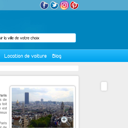
Location de voiture
Blog
Paris
s de
 toit
e est
reux
Paris
nt de