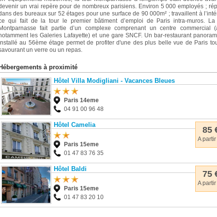
devenir un vrai repère pour de nombreux parisiens. Environ 5 000 employés ; rép
dans des bureaux sur 52 étages pour une surface de 90 000m² ; travaillent à l’inté
ce qui fait de la tour le premier bâtiment d’emploi de Paris intra-muros. La
Montparnasse fait partie d’un complexe comprenant un centre commercial (
notamment les Galeries Lafayette) et une gare SNCF. Un bar-restaurant panora
installé au 56ème étage permet de profiter d'une des plus belle vue de Paris to
savourant un verre ou un repas.
Hébergements à proximité
Hôtel Villa Modigliani - Vacances Bleues
Paris 14eme
04 91 00 96 48
Hôtel Camelia
85 
A partir
Paris 15eme
01 47 83 76 35
Hôtel Baldi
75 
A partir
Paris 15eme
01 47 83 20 10