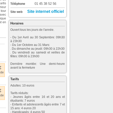
artis
01 45 38 52 56
Téléphone
rieur
 tour
Site internet officiel
Site web
avec
mique
ut en
Horaires
Ouvert tous les jours de l'année.
- Du 1er Avril au 30 Septembre: 09h30
à 23h30
- Du 1er Octobre au 31 Mars:
. Du dimanche au jeudi: 09h30 à 22h30
. Du vendredi au samedi et veilles de
fêtes: 09h30 à 23h00
Dernière montée: Une demi-heure
€
avant la fermeture
 de
Tarifs
Adultes: 10 euros
€
Tarifs réduits:
 de
- Jeunes âgés entre 16 et 20 ans et
étudiants: 7 euros
- Enfants et adolescents âgés entre 7 et
15 ans: 4 euros 20
- Handicapés: 4 euros 50