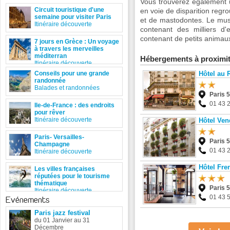
Vous trouverez également 
Circuit touristique d'une
en voie de disparition reg
semaine pour visiter Paris
et de mastodontes. Le mus
Itinéraire découverte
contenant des milliers d
contenant de petits animau
7 jours en Grèce : Un voyage
à travers les merveilles
méditerran
Hébergements à proximi
Itinéraire découverte
Conseils pour une grande
Hôtel au 
randonnée
Balades et randonnées
Paris 
01 43 
Ile-de-France : des endroits
pour rêver
Itinéraire découverte
Hôtel Ve
Paris- Versailles-
Paris 
Champagne
01 43 
Itinéraire découverte
Hôtel Fre
Les villes françaises
réputées pour le tourisme
thématique
Paris 
Itinéraire découverte
01 43 
Evénements
Paris jazz festival
du 01 Janvier au 31
Décembre