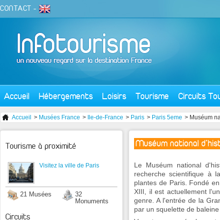
CONTACT
-
Accueil
Hébergements
Loisirs
Tourisme
Circuits To
Accueil
>
Musées France
>
Ile-de-France
>
Paris
>
Paris 5eme
> Muséum nati
Muséum national d'hist
Tourisme à proximité
Le Muséum national d'histo
Visitez la ville de Paris
recherche scientifique à la
plantes de Paris. Fondé e
XIII, il est actuellement 
21 Musées
32
genre. A l'entrée de la Gran
Monuments
par un squelette de balein
Circuits