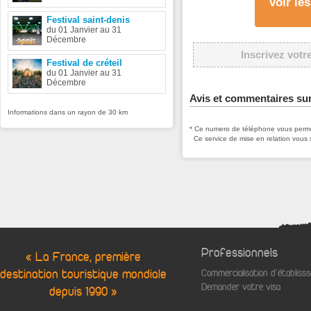
Voir le
Festival saint-denis
du 01 Janvier au 31
Décembre
Inscrivez votr
Festival de créteil
du 01 Janvier au 31
Décembre
Avis et commentaires sur
Informations dans un rayon de 30 km
* Ce numero de téléphone vous permet
Ce service de mise en relation vous 
Professionnels
« La France, première
destination touristique mondiale
Commercialisation d'établis
Demander votre visa
depuis 1990 »