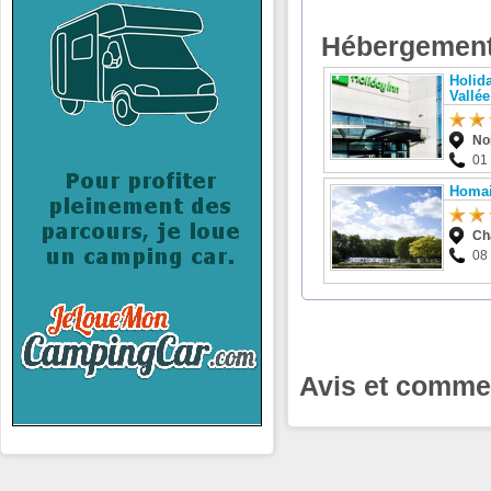
Hébergement
Holida
Vallée
No
01
Homai
Ch
08
Avis et commen