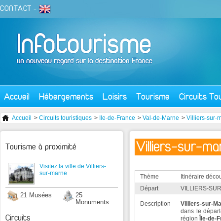
CONTACT
-
Accueil
Hébergements
Loisirs
Tourisme
Circuits To
Accueil
>
Circuits touristiques
>
Ile-de-France
>
Val-de-Marne
>
Villiers-sur
Villiers-sur-ma
Tourisme à proximité
Visitez la ville de Villiers-
sur-marne
Thème
Itinéraire déco
Départ
VILLIERS-SUR
21 Musées
25
Monuments
Description
Villiers-sur-M
dans le dépar
Circuits
région
Île-de-