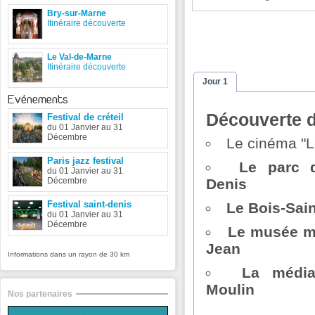
Bry-sur-Marne
Itinéraire découverte
Le Val-de-Marne
Itinéraire découverte
Jour 1
Evénements
Découverte d
Festival de créteil
du 01 Janvier au 31
Décembre
Le cinéma "L
Paris jazz festival
Le parc d
du 01 Janvier au 31
Décembre
Denis
Festival saint-denis
Le Bois-Sain
du 01 Janvier au 31
Décembre
Le musée mu
Jean
Informations dans un rayon de 30 km
La média
Moulin
Nos partenaires