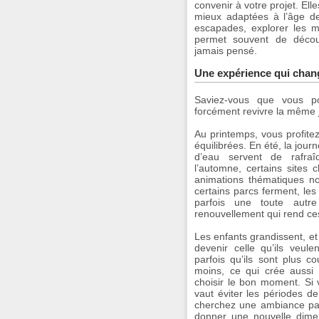
convenir à votre projet. Ell
mieux adaptées à l’âge de
escapades, explorer les m
permet souvent de découv
jamais pensé.
Une expérience qui chang
Saviez-vous que vous p
forcément revivre la même 
Au printemps, vous profite
équilibrées. En été, la journ
d’eau servent de rafraîc
l’automne, certains sites
animations thématiques n
certains parcs ferment, les
parfois une toute autr
renouvellement qui rend ces
Les enfants grandissent, et
devenir celle qu’ils veul
parfois qu’ils sont plus 
moins, ce qui crée aussi 
choisir le bon moment. Si 
vaut éviter les périodes de
cherchez une ambiance par
donner une nouvelle dimen