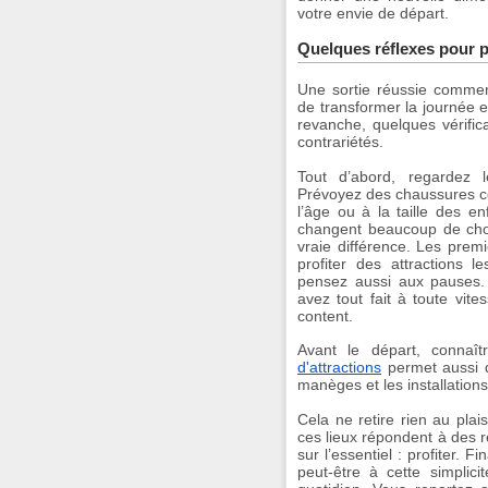
votre envie de départ.
Quelques réflexes pour p
Une sortie réussie commen
de transformer la journée 
revanche, quelques vérific
contrariétés.
Tout d’abord, regardez l
Prévoyez des chaussures co
l’âge ou à la taille des e
changent beaucoup de chose
vraie différence. Les prem
profiter des attractions 
pensez aussi aux pauses. 
avez tout fait à toute vite
content.
Avant le départ, connaî
d'attractions
permet aussi d
manèges et les installations
Cela ne retire rien au plai
ces lieux répondent à des 
sur l’essentiel : profiter. F
peut-être à cette simplic