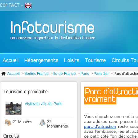
CONTACT
-
Accueil
Hébergements
Loisirs
Tourisme
Circuits To
Accueil
>
Sorties France
>
Ile-de-France
>
Paris
>
Paris 1er
> Parc d'attracti
Parc d'attracti
Tourisme à proximité
vraiment
Visitez la ville de Paris
Vous cherchez une sortie ca
aux adultes sans passer tr
21 Musées
32
parc d'attraction
reste souv
Monuments
avez l’ambiance, les attra
Circuits
ce petit côté “on décroche 