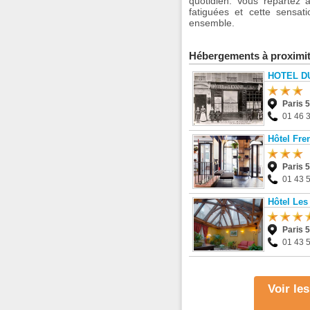
quotidien. Vous repartez 
fatiguées et cette sensat
ensemble.
Hébergements à proximi
HOTEL D
Paris 
01 46 
Hôtel Fre
Paris 
01 43 
Hôtel Les
Paris 
01 43 
Voir le